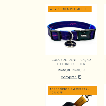
WHY15 – SEU PET MERECE!
COLAR DE IDENTIFICAÇAO
OXFORD PUPSTER
R$33,91
R$39,90
Comprar
ACESSÓRIOS EM OFERTA -
40% OFF