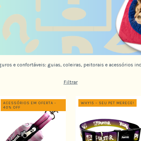
ros e confortáveis: guias, coleiras, peitorais e acessórios ind
Filtrar
ACESSÓRIOS EM OFERTA -
WHY15 – SEU PET MERECE!
40% OFF