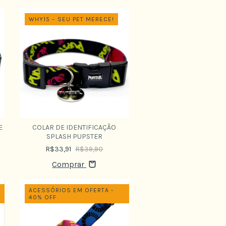
WHY15 – SEU PET MERECE!
E
COLAR DE IDENTIFICAÇÃO
SPLASH PUPSTER
R$33,91
R$39,90
Comprar
ACESSÓRIOS EM OFERTA -
40% OFF