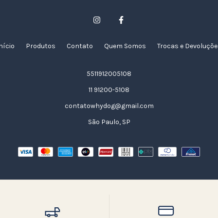
nício
Produtos
Contato
Quem Somos
Trocas e Devoluçõ
5511912005108
11 91200-5108
contatowhydog@gmail.com
São Paulo, SP