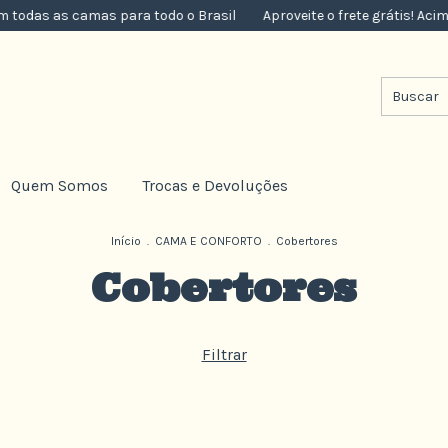
todas as camas para todo o Brasil
Aproveite o frete grátis! Acima
Quem Somos
Trocas e Devoluções
Início
.
CAMA E CONFORTO
.
Cobertores
Cobertores
Filtrar