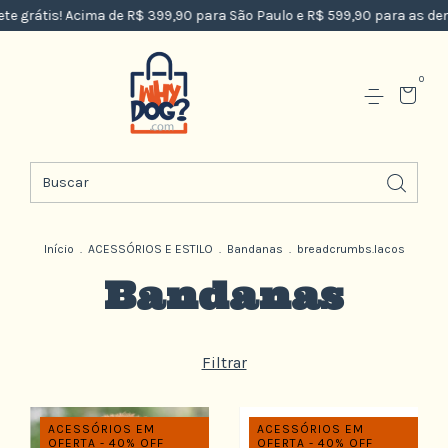
e grátis! Acima de R$ 399,90 para São Paulo e R$ 599,90 para as dema
0
Início
.
ACESSÓRIOS E ESTILO
.
Bandanas
.
breadcrumbs.lacos
Bandanas
Filtrar
ACESSÓRIOS EM
ACESSÓRIOS EM
OFERTA - 40% OFF
OFERTA - 40% OFF