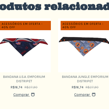
odutos relaciona
ACESSÓRIOS EM OFERTA -
ACESSÓRIOS EM OFERTA -
40% OFF
40% OFF
BANDANA U.S.A. EMPORIUM
BANDANA JUNGLE EMPORIUM
DISTRIPET
DISTRIPET
R$16,74
R$27,90
R$16,74
R$27,90
Comprar
Comprar