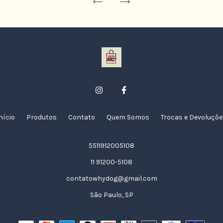
nício
Produtos
Contato
Quem Somos
Trocas e Devoluçõ
5511912005108
11 91200-5108
contatowhydog@gmail.com
São Paulo, SP