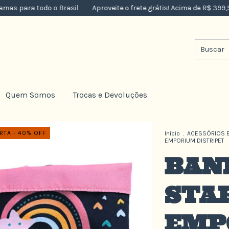
para todo o Brasil
Aproveite o frete grátis! Acima de R$ 399,90 p
Quem Somos
Trocas e Devoluções
TA - 40% OFF
Início
.
ACESSÓRIOS E
EMPORIUM DISTRIPET
BAN
STA
EMP