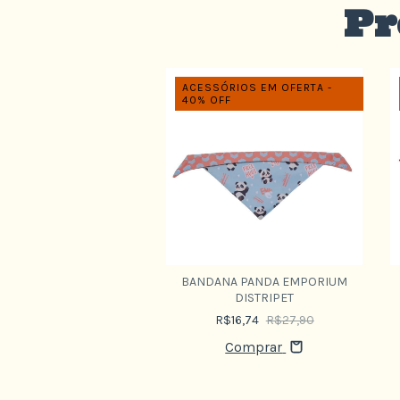
Pr
RIOS EM OFERTA -
ACESSÓRIOS EM OFERTA -
FF
40% OFF
A DONUTS EMPORIUM
BANDANA PANDA EMPORIUM
DISTRIPET
DISTRIPET
$17,94
R$29,90
R$16,74
R$27,90
+1
Comprar
Comprar