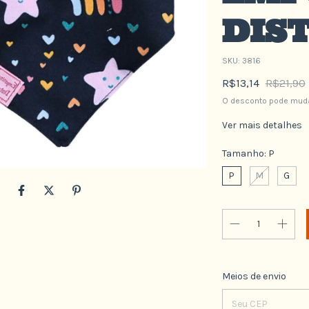
DIS
SKU:
3816
R$13,14
R$21,90
O desconto pode muda
Ver mais detalhes
Tamanho:
P
P
M
G
Entregas para o CE
Meios de envio