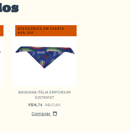
dos
ACESSÓRIOS EM OFERTA -
ACESSÓRIOS EM OFER
40% OFF
40% OFF
BANDANA ITÁLIA EMPORIUM
BANDANA ESPANHA E
DISTRIPET
DISTRIPET
R$16,74
R$27,90
R$16,74
R$27,
Comprar
Comprar