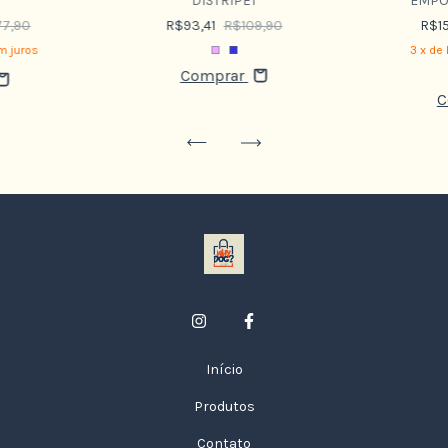
DISTRIPET
EMPO
7,90
R$93,41
R$109,90
R$1
m juros
3
x de
Comprar
C
Início
Produtos
Contato