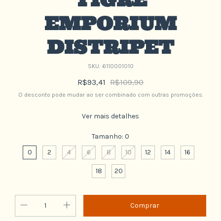
EMPORIUM
DISTRIPET
SKU:
6110001010
R$93,41
R$109,90
O desconto pode mudar ao ser combinado com outras promoções.
Ver mais detalhes
Tamanho:
0
0
2
4
6
8
10
12
14
16
18
20