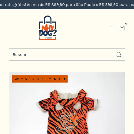
rete grátis! Acima de R$ 399,90 para São Paulo e R$ 599,90 para as d
0
WHY15 – SEU PET MERECE!