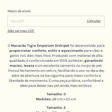
Alterar CEP
Entregas para o CEP:
Meios de envio
Calcular
Não sei meu CEP
O
Macacão Tigre Emporium Distripet
foi desenvolvido para
proporcionar conforto, estilo e aquecimento
para cães e
gatos nos dias mais frios. Produzido com material de alta
qualidade, é confeccionado em 100% poliéster,
garantindo
maciez, leveza
e um excelente caimento no corpo do pet.
Possui fechamento em velcro, facilitando o uso no dia a dia,
além de abertura na barriguinha para maior conforto e
liberdade de movimento. É uma peça prática, confortável e
ideal para deixar seu pet ainda mais estiloso.
Tamanho: 0
Medidas:
28 cm × 23 cm
Tamanho: 2