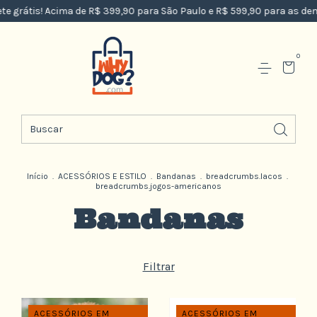
e grátis! Acima de R$ 399,90 para São Paulo e R$ 599,90 para as demai
0
Início
.
ACESSÓRIOS E ESTILO
.
Bandanas
.
breadcrumbs.lacos
.
breadcrumbs.jogos-americanos
Bandanas
Filtrar
ACESSÓRIOS EM
ACESSÓRIOS EM