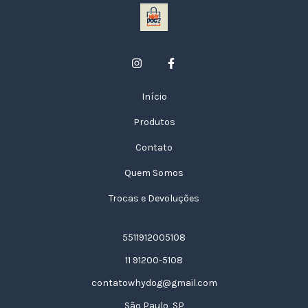
Início
Produtos
Contato
Quem Somos
Trocas e Devoluções
5511912005108
11 91200-5108
contatowhydog@gmail.com
São Paulo, SP